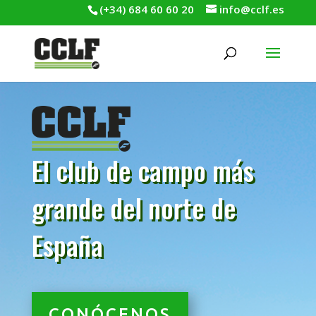
(+34) 684 60 60 20
info@cclf.es
El club de campo más
grande del norte de
España
CONÓCENOS