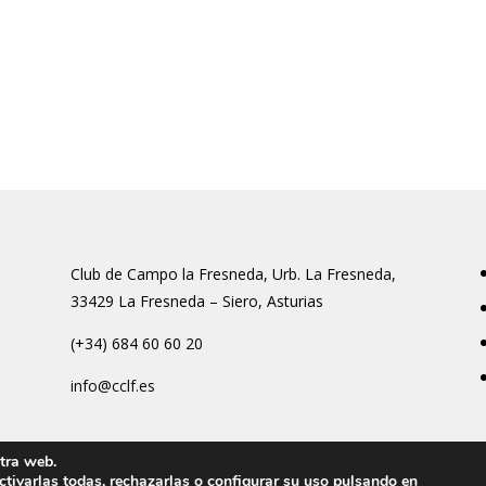
Club de Campo la Fresneda, Urb. La Fresneda,
33429 La Fresneda – Siero, Asturias
(+34) 684 60 60 20
info@cclf.es
tra web.
activarlas todas, rechazarlas o configurar su uso pulsando en